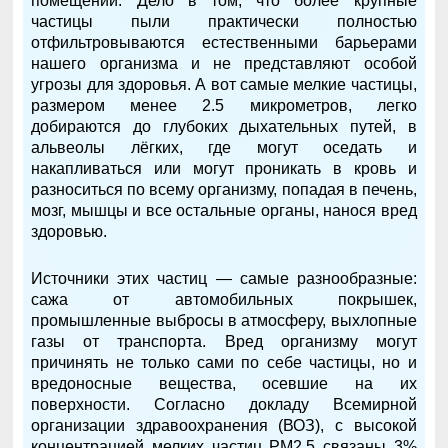
помещении. Дело в том, что более крупные
частицы пыли практически полностью
отфильтровываются естественными барьерами
нашего организма и не представляют особой
угрозы для здоровья. А вот самые мелкие частицы,
размером менее 2.5 микрометров, легко
добираются до глубоких дыхательных путей, в
альвеолы лёгких, где могут оседать и
накапливаться или могут проникать в кровь и
разноситься по всему организму, попадая в печень,
мозг, мышцы и все остальные органы, нанося вред
здоровью.
Источники этих частиц — самые разнообразные:
сажа от автомобильных покрышек,
промышленные выбросы в атмосферу, выхлопные
газы от транспорта. Вред организму могут
причинять не только сами по себе частицы, но и
вредоносные вещества, осевшие на их
поверхности. Согласно докладу Всемирной
организации здравоохранения (ВОЗ), с высокой
концентрацией мелких частиц PM2.5 связаны 3%