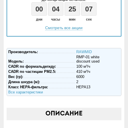
00
04
25
05
дни
часы
мин
сек
Смотреть все акции
Производитель:
RAWMID
RMP-01 white
Модель:
discount used
CADR по формальдегиду:
100 м³/ч
CADR по частицам PM2.5:
410 м³/ч
Вес (гр):
6000
Длина шнура (м):
2
Класс HEPA-фильтра:
HEPA13
Все характеристики
Описание