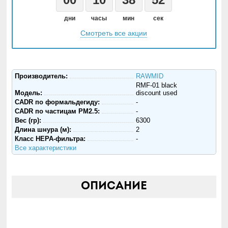
дни
часы
мин
сек
Смотреть все акции
Производитель:
RAWMID
RMF-01 black
Модель:
discount used
CADR по формальдегиду:
-
CADR по частицам PM2.5:
-
Вес (гр):
6300
Длина шнура (м):
2
Класс HEPA-фильтра:
-
Все характеристики
Описание