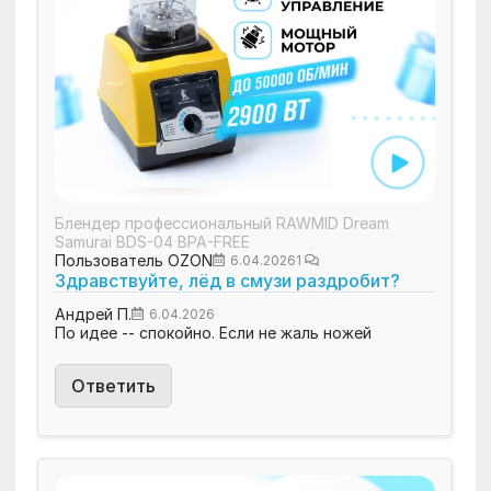
Блендер профессиональный RAWMID Dream
Samurai BDS-04 BPA-FREE
Пользователь OZON
6.04.2026
1
Здравствуйте, лёд в смузи раздробит?
Андрей П.
6.04.2026
По идее -- спокойно. Если не жаль ножей
Ответить