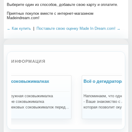
Выберите один из способов, добавьте свою карту и оплатите.
Приятных покупок вместе с интернет-магазином
Madeindream.com!
← Как купить
|
Поставьте свою оценку Made In Dream.com! →
ИНФОРМАЦИЯ
Всё о дегидраторах и сушилках
В
Напоминаем, что одна из наших приоритетных задач
П
- Ваше знакомство с лучшей кухонной техникой,
п
...
которая позволит окунуться в мир свежести, вкуса...
п