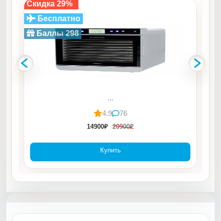
Скидка 29%
Ск
Бесплатно
Баллы 298
...
4.9
76
14900₽
20900₽
Купить