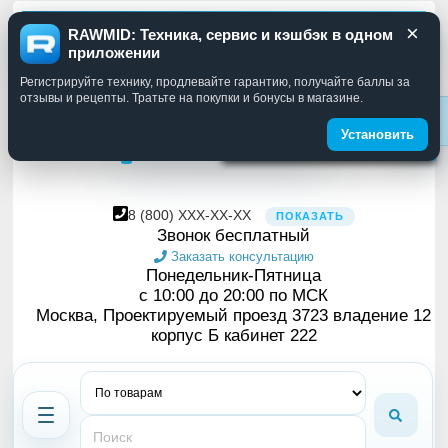
×
Москва
RUB
RAWMID: Техника, сервис и кэшбэк в одном
Смена языка
приложении
Вы можете выбрать язык
Регистрируйте технику, продлевайте гарантию, получайте баллы за
в меню слева
отзывы и рецепты. Тратьте на покупки и бонусы в магазине.
Установить
8
(800)
XXX-XX-XX
ПОКАЗАТЬ
Звонок бесплатный
Заказать консультацию
Понедельник-Пятница
с 10:00 до 20:00 по МСК
Москва, Проектируемый проезд 3723 владение 12
корпус Б кабинет 222