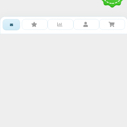
Получить доступ к базе
знаний RAWMID
Каждому гостю и партнёру нашей дружной
команды мы дарим книгу рецептов и гайдов от
сообщества RAWMID
Ваше имя:
Номер телефона:
Ваш email: