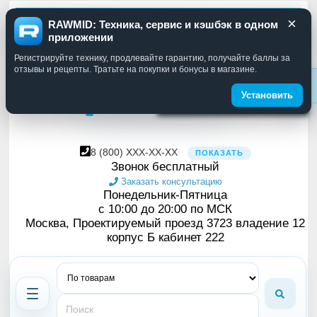
×
Москва
RUB
RAWMID: Техника, сервис и кэшбэк в одном
Смена языка
приложении
Вы можете выбрать язык
Регистрируйте технику, продлевайте гарантию, получайте баллы за
в меню слева
отзывы и рецепты. Тратьте на покупки и бонусы в магазине.
Установить
8
(800)
XXX-XX-XX
ПОКАЗАТЬ
Звонок бесплатный
Заказать консультацию
Понедельник-Пятница
с 10:00 до 20:00 по МСК
Москва, Проектируемый проезд 3723 владение 12
корпус Б кабинет 222