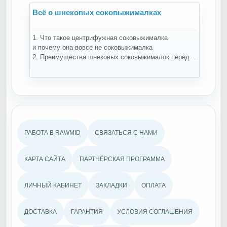
малках
Всё о дегидраторах и сушилках
выжималка
Напоминаем, что одна из наших приоритетных
малка
- Ваше знакомство с лучшей кухонной технико
ыжималок перед...
которая позволит окунуться в мир свежести, в
РАБОТА В RAWMID
СВЯЗАТЬСЯ С НАМИ
КАРТА САЙТА
ПАРТНЁРСКАЯ ПРОГРАММА
ЛИЧНЫЙ КАБИНЕТ
ЗАКЛАДКИ
ОПЛАТА
ДОСТАВКА
ГАРАНТИЯ
УСЛОВИЯ СОГЛАШЕНИЯ