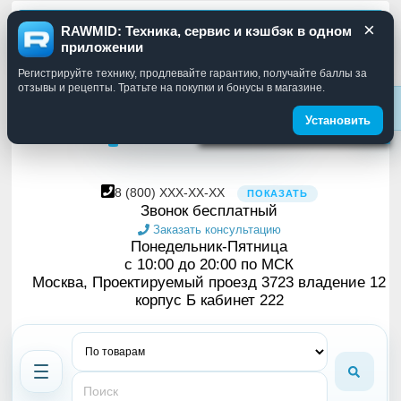
×
Москва
RUB
RAWMID: Техника, сервис и кэшбэк в одном
Смена языка
приложении
Вы можете выбрать язык
Регистрируйте технику, продлевайте гарантию, получайте баллы за
в меню слева
отзывы и рецепты. Тратьте на покупки и бонусы в магазине.
Установить
8
(800)
XXX-XX-XX
ПОКАЗАТЬ
Звонок бесплатный
Заказать консультацию
Понедельник-Пятница
с 10:00 до 20:00 по МСК
Москва, Проектируемый проезд 3723 владение 12
корпус Б кабинет 222