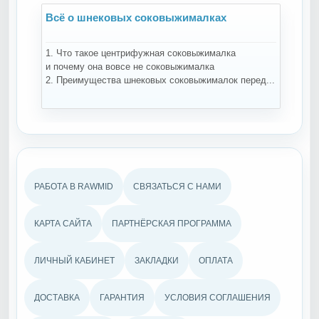
алках
Всё о дегидраторах и сушилках
ыжималка
Напоминаем, что одна из наших приоритетных 
лка
- Ваше знакомство с лучшей кухонной техникой
жималок перед...
которая позволит окунуться в мир свежести, вку
РАБОТА В RAWMID
СВЯЗАТЬСЯ С НАМИ
КАРТА САЙТА
ПАРТНЁРСКАЯ ПРОГРАММА
ЛИЧНЫЙ КАБИНЕТ
ЗАКЛАДКИ
ОПЛАТА
ДОСТАВКА
ГАРАНТИЯ
УСЛОВИЯ СОГЛАШЕНИЯ