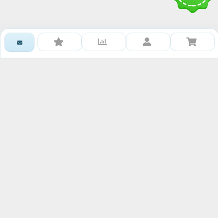
Получить доступ к базе
знаний RAWMID
Каждому гостю и партнёру нашей дружной
команды мы дарим книгу рецептов и гайдов от
сообщества RAWMID
Ваше имя:
Номер телефона:
Ваш email: