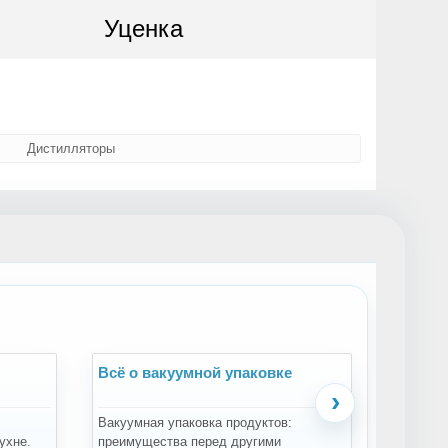
Уценка
Дистилляторы
Всё о вакуумной упаковке
Всё о 
›
Вакуумная упаковка продуктов:
Зачем пр
ухне.
преимущества перед другими
проращи