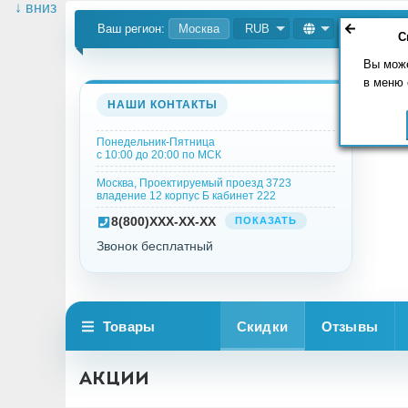
↓ вниз
Ваш регион:
Москва
RUB
С
Вы може
в меню 
НАШИ КОНТАКТЫ
Понедельник-Пятница
с 10:00 до 20:00 по МСК
Москва, Проектируемый проезд 3723
владение 12 корпус Б кабинет 222
8
(800)
XXX-XX-XX
ПОКАЗАТЬ
Звонок бесплатный
Товары
Скидки
Отзывы
Акции