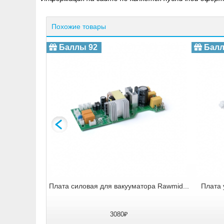
Похожие товары
Баллы 92
Балл
ания к...
Плата силовая для вакууматора Rawmid...
Плата 
3080₽