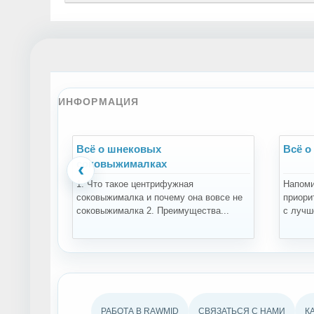
ИНФОРМАЦИЯ
Всё о шнековых
Всё о
соковыжималках
‹
1. Что такое центрифужная
Напоми
соковыжималка и почему она вовсе не
приори
соковыжималка 2. Преимущества...
с лучше
РАБОТА В RAWMID
СВЯЗАТЬСЯ С НАМИ
К