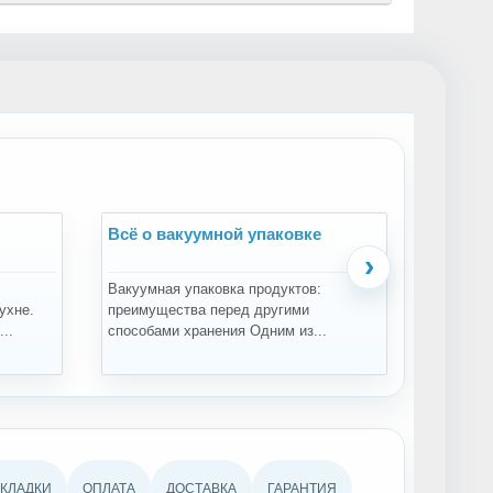
Всё о вакуумной упаковке
Всё о 
›
Вакуумная упаковка продуктов:
Зачем пр
ухне.
преимущества перед другими
проращи
..
способами хранения Одним из...
проращив
АКЛАДКИ
ОПЛАТА
ДОСТАВКА
ГАРАНТИЯ