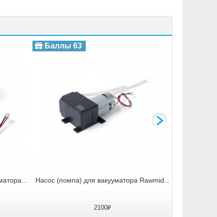
Стальная
Баллы 63
Баллы 
атора...
Насос (помпа) для вакууматора Rawmid...
2100₽