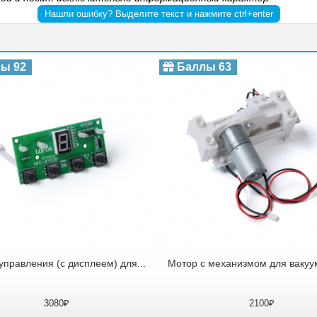
Нашли ошибку? Выделите текст и нажмите ctrl+enter
ы 92
Баллы 63
управления (с дисплеем) для...
Мотор с механизмом для вакуум
3080₽
2100₽