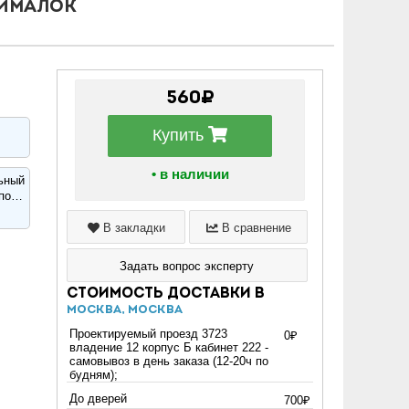
жималок
560₽
Купить
• в наличии
ьный
 по…
В закладки
В сравнение
Задать вопрос эксперту
Стоимость доставки в
Москва, Москва
Проектируемый проезд 3723
0₽
владение 12 корпус Б кабинет 222 -
самовывоз в день заказа (12-20ч по
будням);
До дверей
700₽