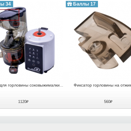
ы 34
Баллы 17
для горловины соковыжималки...
Фиксатор горловины на отжим
1120₽
560₽