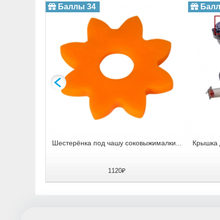
Баллы 34
Балл
жималки...
Шестерёнка под чашу соковыжималки...
Крышка 
1120₽