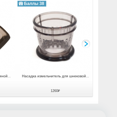
Насадка т
Баллы 38
Баллы 
ной...
Насадка измельчитель для шнековой...
1260₽