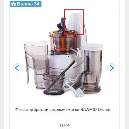
Си
Баллы 34
Б
и...
Фиксатор крышки соковыжималки RAWMID Dream...
1120₽