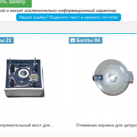
ить заявку
той и носит исключительно информационный характер.
Нашли ошибку? Выделите текст и нажмите ctrl+enter
ы 21
Баллы 84
прямительный мост для...
Отжимная корзина для цитрус