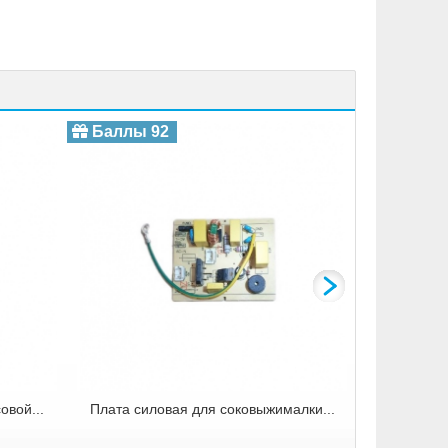
Загрузочное
Баллы 92
Баллы 
овой...
Плата силовая для соковыжималки...