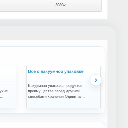
3080₽
Всё о вакуумной упаковке
Всё о 
›
Вакуумная упаковка продуктов:
Зачем пр
ухне.
преимущества перед другими
проращи
..
способами хранения Одним из...
проращив