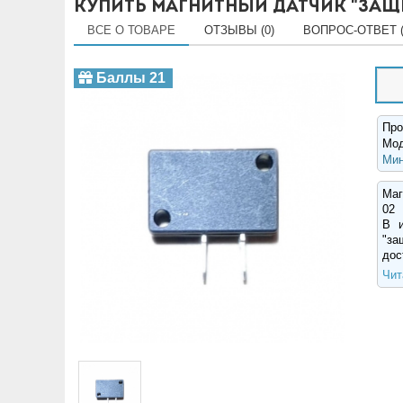
Купить магнитный датчик "защ
ВСЕ О ТОВАРЕ
ОТЗЫВЫ (0)
ВОПРОС-ОТВЕТ (
Баллы 21
Про
Мо
Мин
Маг
02
В и
"за
дос
Чит