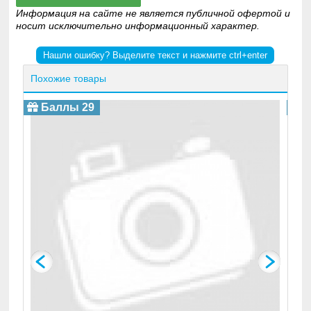
Информация на сайте не является публичной офертой и
носит исключительно информационный характер.
Нашли ошибку? Выделите текст и нажмите ctrl+enter
Похожие товары
Баллы 29
Б