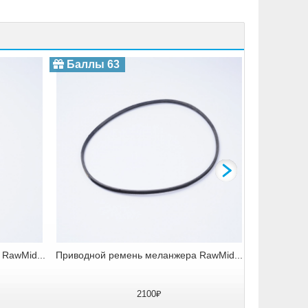
Камень 
Баллы 63
RawMid...
Приводной ремень меланжера RawMid...
2100₽