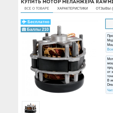
Купить Мотор меланжера RawMi
ВСЕ О ТОВАРЕ
ХАРАКТЕРИСТИКИ
ОТЗЫВЫ (
Бесплатно
Баллы 210
Про
Мо
Мощ
Все
Мот
мощ
про
от 
точ
В и
Dre
Чит