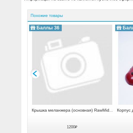
Похожие товары
Баллы 36
Балл
а RawMid...
Крышка меланжера (основная) RawMid...
Корпус д
1200₽