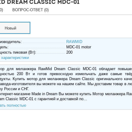
d Dream Classic MDC-01
0)
ВОПРОС-ОТВЕТ (0)
Новый
изводитель:
RAWMID
дель:
MDC-01 motor
ность пиковая (Вт):
200
 характеристики
ор для меланжера RawMid Dream Classic MDC-01 обладает повыше
ностью 200 Вт и готов превосходно измельчать даже самые твё
дукты. Купить мотор для меланжера Dream Classic оригинального каче
завода-изготовителя вы можете на нашем сайте. Мы доставим товар в л
ку России и СНГ.
нтернет-магазине Made in Dream Вы можете купить Мотор меланжера Ra
am Classic MDC-01 с гарантией и доставкой по…
ать полностью