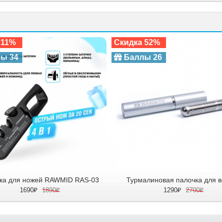
 11%
Скидка 52%
ы 34
Баллы 26
ка для ножей RAWMID RAS-03
Турмалиновая палочка для в
1690₽
1890₽
1290₽
2700₽