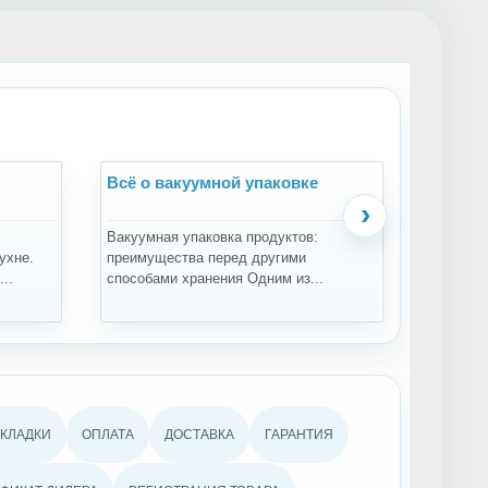
Всё о вакуумной упаковке
Всё о 
›
Вакуумная упаковка продуктов:
Зачем пр
ухне.
преимущества перед другими
проращи
..
способами хранения Одним из...
проращив
АКЛАДКИ
ОПЛАТА
ДОСТАВКА
ГАРАНТИЯ