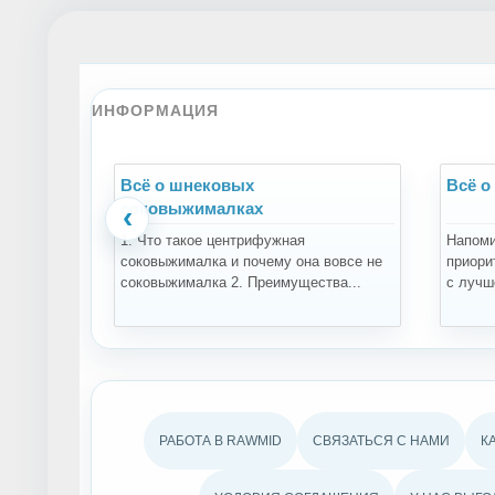
ИНФОРМАЦИЯ
Всё о шнековых
Всё о
соковыжималках
‹
1. Что такое центрифужная
Напоми
соковыжималка и почему она вовсе не
приори
соковыжималка 2. Преимущества...
с лучше
РАБОТА В RAWMID
СВЯЗАТЬСЯ С НАМИ
К