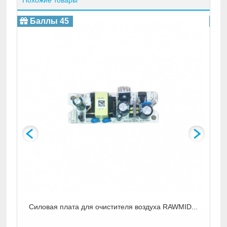
Похожие товары
Баллы 45
Б
1
Силовая плата для очистителя воздуха RAWMID...