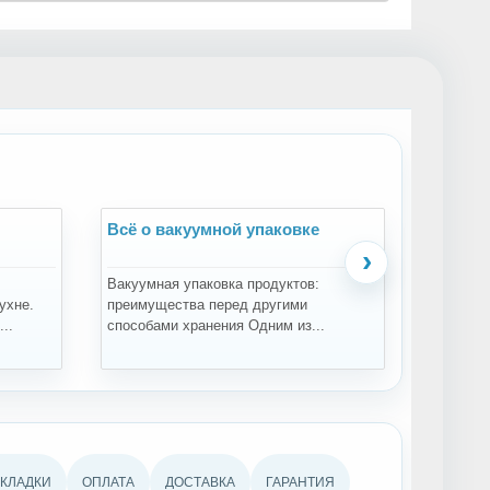
Всё о вакуумной упаковке
Всё о 
›
Вакуумная упаковка продуктов:
Зачем пр
ухне.
преимущества перед другими
проращи
..
способами хранения Одним из...
проращив
АКЛАДКИ
ОПЛАТА
ДОСТАВКА
ГАРАНТИЯ