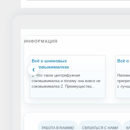
ИНФОРМАЦИЯ
Всё о шнековых
Всё о
соковыжималках
‹
1. Что такое центрифужная
Напоми
соковыжималка и почему она вовсе не
приори
соковыжималка 2. Преимущества...
с лучше
РАБОТА В RAWMID
СВЯЗАТЬСЯ С НАМИ
К