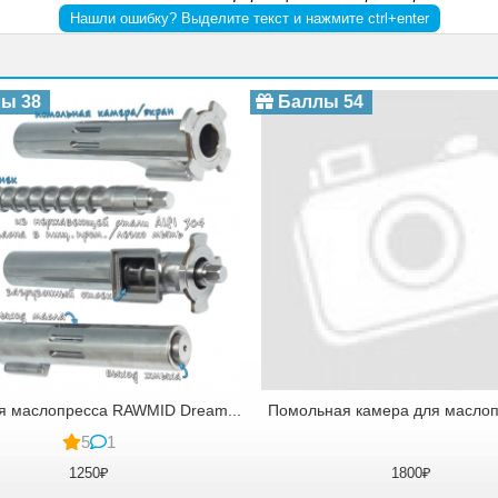
Нашли ошибку? Выделите текст и нажмите ctrl+enter
ы 38
Баллы 54
я маслопресса RAWMID Dream...
Помольная камера для маслопр
5
1
1250₽
1800₽