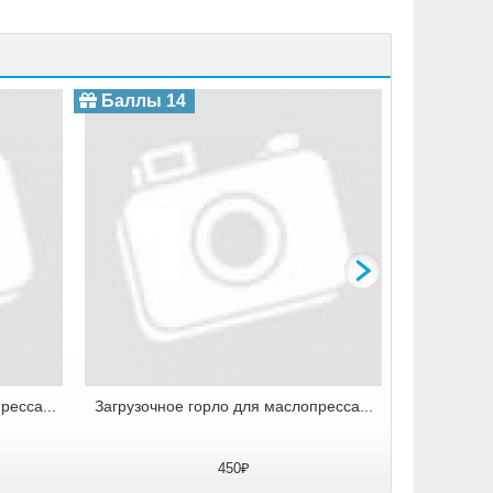
Нагревате
Баллы 14
Баллы 
есса...
Загрузочное горло для маслопресса...
450₽