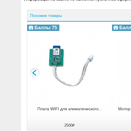
Похожие товары
Баллы 75
Балл
ического...
Плата WIFI для климатического...
Мотор 
2500₽