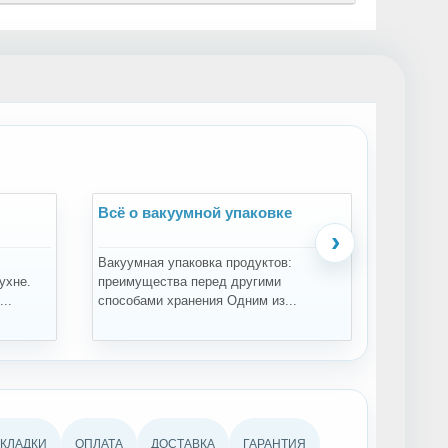
Всё о вакуумной упаковке
Всё о 
›
Вакуумная упаковка продуктов:
Зачем пр
ухне.
преимущества перед другими
проращи
..
способами хранения Одним из...
проращив
АКЛАДКИ
ОПЛАТА
ДОСТАВКА
ГАРАНТИЯ