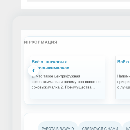
ИНФОРМАЦИЯ
Всё о шнековых
Всё о
соковыжималках
‹
1. Что такое центрифужная
Напоми
соковыжималка и почему она вовсе не
приори
соковыжималка 2. Преимущества...
с лучше
РАБОТА В RAWMID
СВЯЗАТЬСЯ С НАМИ
К