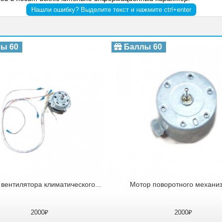
Нашли ошибку? Выделите текст и нажмите ctrl+enter
ы 60
Баллы 60
вентилятора климатического...
Мотор поворотного механиз
2000₽
2000₽