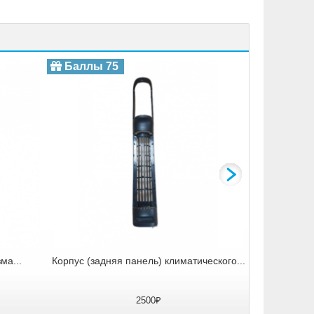
Отсек (верх
Баллы 75
Баллы 
ма...
Корпус (задняя панель) климатического...
2500₽