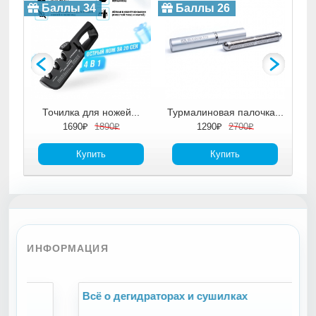
4
Баллы 26
Баллы 38
ля ножей...
Турмалиновая палочка...
Дымогенератор для..
1890₽
1290₽
2700₽
1900₽
2800₽
пить
Купить
Купить
ИНФОРМАЦИЯ
Всё о дегидраторах и сушилках
В