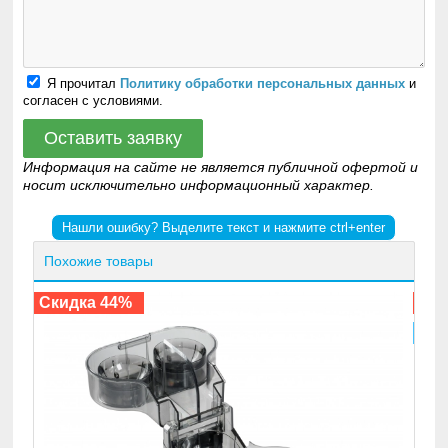
Я прочитал
Политику обработки персональных данных
и
согласен с условиями.
Оставить заявку
Информация на сайте не является публичной офертой и
носит исключительно информационный характер.
Нашли ошибку? Выделите текст и нажмите ctrl+enter
Похожие товары
Шнековая соковыжималка RAWMID MODERN RMJ-
Скидка 7%
Бесплатно
12900₽
13900₽
Купить