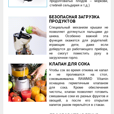
продолговатых плодов – моркови,
стеблей сельдерея и т.д.)
Безопасная загрузка
продуктов
Специальный механизм крышки не
позволяет дотянуться пальцами до
шнека. Особенно важной эта
функция окажется для родителей:
играющие дети, даже если
доберутся до работающего прибора,
не смогут поместить руку в
загрузочное горло.
Клапан для сока
Чтобы сок во время отжима не капал
и не проливался на стол,
соковыжималка RAWMID Vitamin
оснащена герметичным клапаном
для сока. Кроме обеспечения
чистоты, клапан позволяет готовить
смешанные соки из разных фруктов и
овощей, а после его открытия
напиток разом перельётся в стакан.