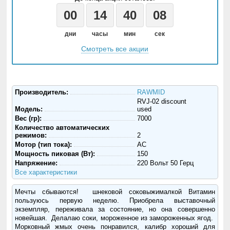
00
14
40
07
дни
часы
мин
сек
Смотреть все акции
Производитель:
RAWMID
RVJ-02 discount
Модель:
used
Вес (гр):
7000
Количество автоматических
режимов:
2
Мотор (тип тока):
AC
Мощность пиковая (Вт):
150
Напряжение:
220 Вольт 50 Герц
Все характеристики
Мечты сбываются! шнековой соковыжималкой Витамин
пользуюсь первую неделю. Приобрела выставочный
экземпляр, переживала за состояние, но она совершенно
новейшая. Делалаю соки, мороженное из замороженных ягод.
Морковный жмых очень понравился, калибр хороший для