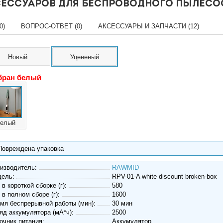
ессуаров для беспроводного пылесос
0)
ВОПРОС-ОТВЕТ (0)
АКСЕССУАРЫ И ЗАПЧАСТИ (12)
Новый
Уцененый
ран белый
белый
Повреждена упаковка
изводитель:
RAWMID
дель:
RPV-01-A white discount broken-box
 в короткой сборке (г):
580
 в полном сборе (г):
1600
мя беспрерывной работы (мин):
30 мин
яд аккумулятора (мА*ч):
2500
очник питания:
Аккумулятор