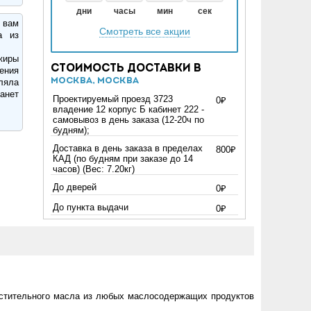
дни
часы
мин
сек
 вам
Смотреть все акции
а из
жиры
Стоимость доставки в
ения
Москва, Москва
ляла
анет
Проектируемый проезд 3723
0₽
владение 12 корпус Б кабинет 222 -
самовывоз в день заказа (12-20ч по
будням);
Доставка в день заказа в пределах
800₽
КАД (по будням при заказе до 14
часов) (Вес: 7.20кг)
До дверей
0₽
До пункта выдачи
0₽
астительного масла из любых маслосодержащих продуктов