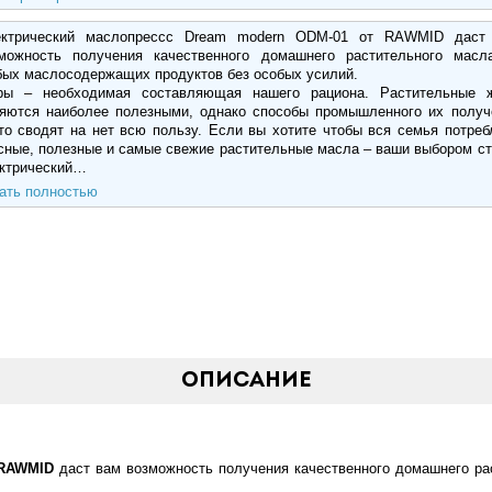
ктрический маслопрессс Dream modern ODM-01 от RAWMID даст
можность получения качественного домашнего растительного масл
ых маслосодержащих продуктов без особых усилий.
ы – необходимая составляющая нашего рациона. Растительные 
яются наиболее полезными, однако способы промышленного их получ
то сводят на нет всю пользу. Если вы хотите чтобы вся семья потреб
сные, полезные и самые свежие растительные масла – ваши выбором ст
ктрический…
ать полностью
Описание
 RAWMID
даст вам возможность получения качественного домашнего р