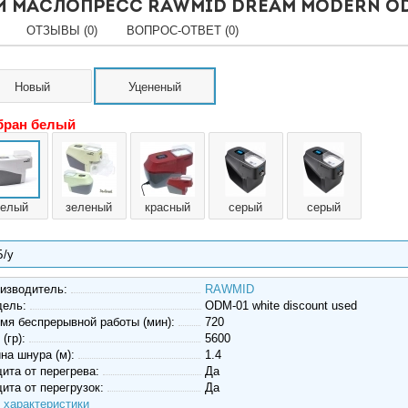
 маслопресс RAWMID Dream modern OD
ОТЗЫВЫ (0)
ВОПРОС-ОТВЕТ (0)
Новый
Уцененый
ран белый
белый
зеленый
красный
серый
серый
Б/у
изводитель:
RAWMID
дель:
ODM-01 white discount used
мя беспрерывной работы (мин):
720
 (гр):
5600
на шнура (м):
1.4
ита от перегрева:
Да
ита от перегрузок:
Да
 характеристики