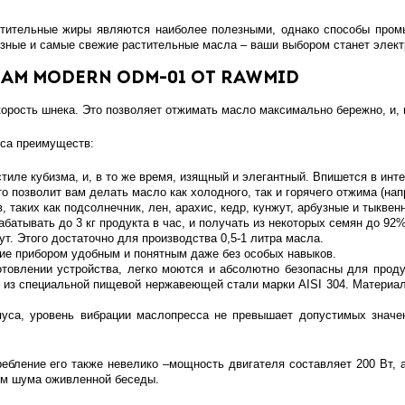
ительные жиры являются наиболее полезными, однако способы промы
езные и самые свежие растительные масла – ваши выбором станет элек
am modern ODM-01 от RAWMID
корость шнека. Это позволяет отжимать масло максимально бережно, и,
сса преимуществ:
иле кубизма, и, в то же время, изящный и элегантный. Впишется в инт
то позволит вам делать масло как холодного, так и горячего отжима (нап
таких как подсолнечник, лен, арахис, кедр, кунжут, арбузные и тыквенн
атывать до 3 кг продукта в час, и получать из некоторых семян до 92
т. Этого достаточно для производства 0,5-1 литра масла.
ие прибором удобным и понятным даже без особых навыков.
товлении устройства, легко моются и абсолютно безопасны для проду
– из специальной пищевой нержавеющей стали марки AISI 304. Материал
уса, уровень вибрации маслопресса не превышает допустимых значен
ребление его также невелико –мощность двигателя составляет 200 Вт,
ем шума оживленной беседы.