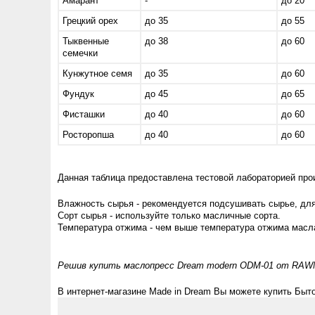
Амарант
-
до 20
Грецкий орех
до 35
до 55
Тыквенные
до 38
до 60
семечки
Кунжутное семя
до 35
до 60
Фундук
до 45
до 65
Фисташки
до 40
до 60
Росторопша
до 40
до 60
Данная таблица предоставлена тестовой лабораторией прои
Влажность сырья - рекомендуется подсушивать сырье, для
Сорт сырья - используйте только масличные сорта.
Температура отжима - чем выше температура отжима масла
Решив купить маслопресс Dream modern ODM-01 от RAWMI
В интернет-магазине Made in Dream Вы можете купить Быт