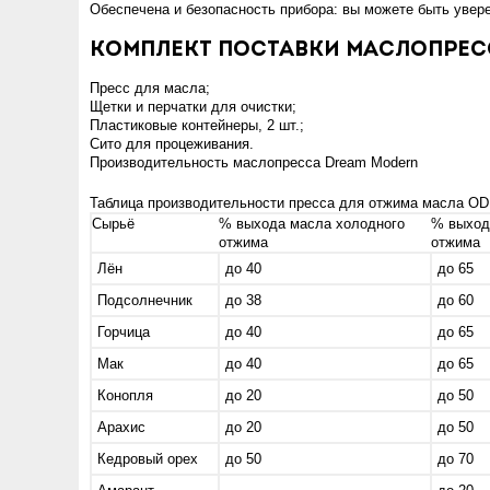
Обеспечена и безопасность прибора: вы можете быть увере
Комплект поставки маслопресс
Пресс для масла;
Щетки и перчатки для очистки;
Пластиковые контейнеры, 2 шт.;
Сито для процеживания.
Производительность маслопресса Dream Modern
Таблица производительности пресса для отжима масла O
Сырьё
% выхода масла холодного
% выход
отжима
отжима
Лён
до 40
до 65
Подсолнечник
до 38
до 60
Горчица
до 40
до 65
Мак
до 40
до 65
Конопля
до 20
до 50
Арахис
до 20
до 50
Кедровый орех
до 50
до 70