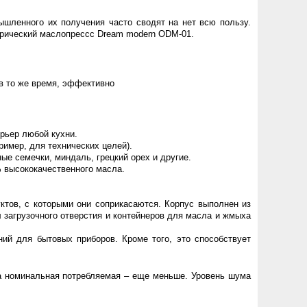
шленного их получения часто сводят на нет всю пользу.
трический маслопрессс Dream modern ODM-01.
 в то же время, эффективно
ерьер любой кухни.
ример, для технических целей).
ые семечки, миндаль, грецкий орех и другие.
% высококачественного масла.
ктов, с которыми они соприкасаются. Корпус выполнен из
 загрузочного отверстия и контейнеров для масла и жмыха
ий для бытовых приборов. Кроме того, это способствует
 а номинальная потребляемая – еще меньше. Уровень шума