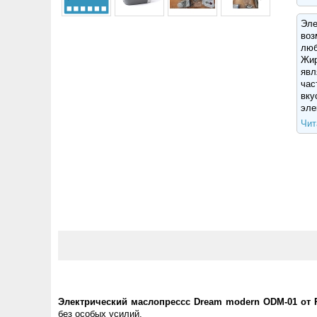
Эле
воз
люб
Жир
явл
час
вку
эле
Чит
Электрический маслопрессс Dream modern ODM-01 от
без особых усилий.