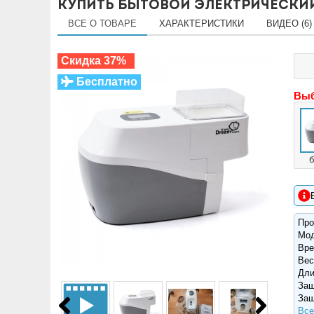
Купить Бытовой электрический
ВСЕ О ТОВАРЕ
ХАРАКТЕРИСТИКИ
ВИДЕО (6)
Скидка 37%
Бесплатно
Выб
Про
Мо
Вре
Вес
Дли
Защ
Защ
Все