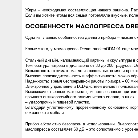
Жиры – необходимая составляющая нашего рациона. Раст
Если вы хотите чтобы вся семья потребляла вкусные, пол
Особенности маслопресса Dre
Одна из главных особенностей данного прибора – низкая с
Кроме этого, у маслопресса Dream modernODM-01 еще ма
Стильный дизайн, напоминающий картины и скульптуры в ст
Температура нагрева в диапазоне от 30 до 200 градусов. Э
Возможность отжимать масло из различных семян и орехов, 
Высокая производительность и эффективность: можно обраб
Надежность: время беспрерывной работы прибора – 60 мину
Электронное управление и LCD-дисплей делают пользован
Высококачественные материалы, использованные при изго
прочного антикоррозийного алюминиевого сплава, а шнек 
– ударопрочный пищевой пластик.
Благодаря уплотненному прорезиненному основанию корп
сохранности мебели.
Прибор абсолютно безопасен в использовании. Энергопот
маслопресса составляет 60 дБ – это сопоставимо с уровн