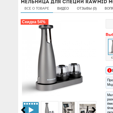
Мельница для специй RAWMID M
ВСЕ О ТОВАРЕ
ВИДЕО
ОТЗЫВЫ (0)
ВОПР
Скидка 54%
Выб
Про
Мо
Мел
раз
ёмк
бла
око