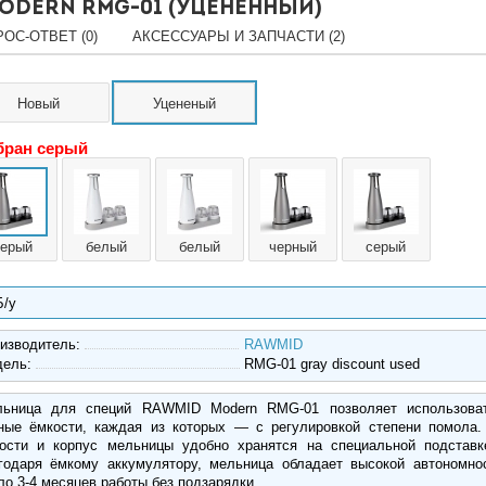
odern RMG-01 (уцененный)
ОС-ОТВЕТ (0)
АКСЕССУАРЫ И ЗАПЧАСТИ (2)
Новый
Уцененый
ран серый
серый
белый
белый
черный
серый
Б/у
изводитель:
RAWMID
дель:
RMG-01 gray discount used
ьница для специй RAWMID Modern RMG-01 позволяет использова
ные ёмкости, каждая из которых — с регулировкой степени помола.
ости и корпус мельницы удобно хранятся на специальной подставк
годаря ёмкому аккумулятору, мельница обладает высокой автономно
ло 3-4 месяцев работы без подзарядки.