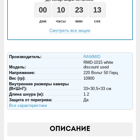
00
10
23
10
дни
часы
мин
сек
Смотреть все акции
Производитель:
RAWMID
RMD-1015 white
Модель:
discount used
Напряжение:
220 Вольт 50 Герц
Вес (гр):
10900
Внутренние размеры камеры
(В×Ш×Г):
33×30,5×33 см
Длина шнура (м):
1.2
Защита от перегрева:
Да
Все характеристики
Описание