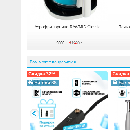
 RMA-04...
Аэрофритюрница RAWMID Classic...
Печь 
5600₽
11900₽
Вам может понравиться
Скидка 32%
Скидка
Баллы 38
Балл