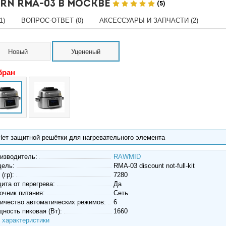
rn RMA-03 в Москве
(5)
1)
ВОПРОС-ОТВЕТ (0)
АКСЕССУАРЫ И ЗАПЧАСТИ (2)
Новый
Уцененый
бран
Нет защитной решётки для нагревательного элемента
изводитель:
RAWMID
дель:
RMA-03 discount not-full-kit
 (гр):
7280
ита от перегрева:
Да
очник питания:
Сеть
ичество автоматических режимов:
6
ность пиковая (Вт):
1660
 характеристики