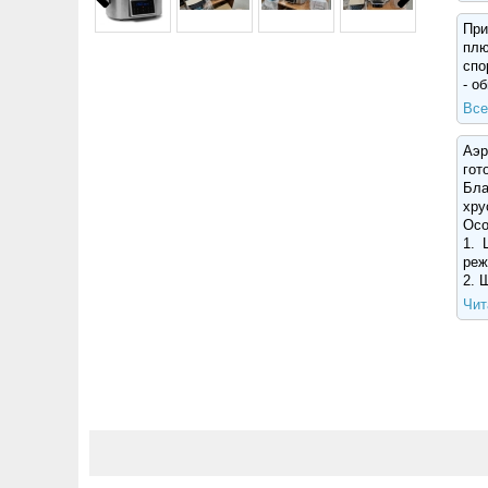
При
плю
спо
- о
Все
Аэр
гот
Бла
хру
Осо
1. 
реж
2. 
Чит