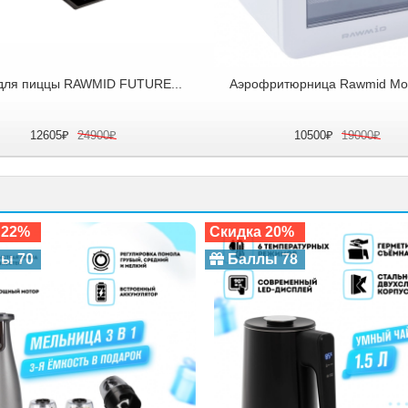
для пиццы RAWMID FUTURE...
Аэрофритюрница Rawmid Mod
12605₽
24900₽
10500₽
19000₽
 22%
Скидка 20%
ы 70
Баллы 78