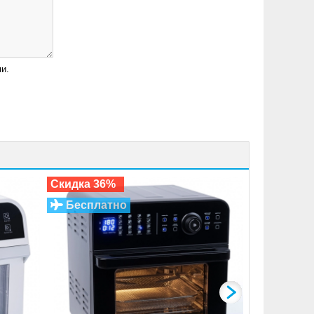
и.
Мультипечь
Скидка 36%
Скидка 47
Бесплатно
Беспла