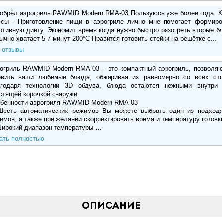
обрёл аэрогриль RAWMID Modern RMA-03 Пользуюсь уже более года. К
сы - Приготовление пищи в аэрогриле лично мне помогает формиро
ртивную диету. Экономит время когда нужно быстро разогреть вторые б
бычно хватает 5-7 минут 200°С Нравится готовить стейки на решётке с...
 отзывы
огриль RAWMID Modern RMA-03 – это компактный аэрогриль, позволя
овить ваши любимые блюда, обжаривая их равномерно со всех сто
годаря технологии 3D обдува, блюда остаются нежными внутри
стящей корочкой снаружи.
бенности аэрогриля RAWMID Modern RMA-03
Шесть автоматических режимов Вы можете выбрать один из подход
имов, а также при желании скорректировать время и температуру готовк
Широкий диапазон температуры …
ать полностью
Описание