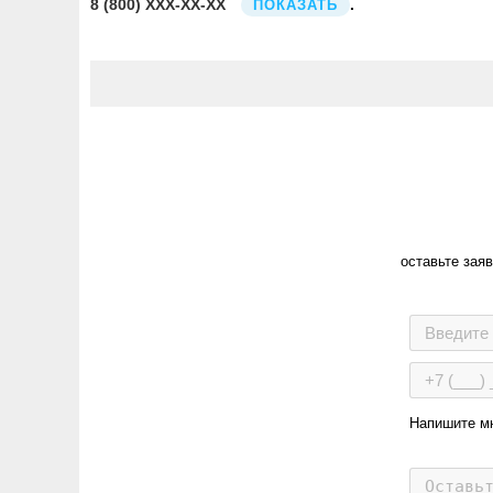
8
(800)
XXX-XX-XX
.
ПОКАЗАТЬ
оставьте зая
Напишите м