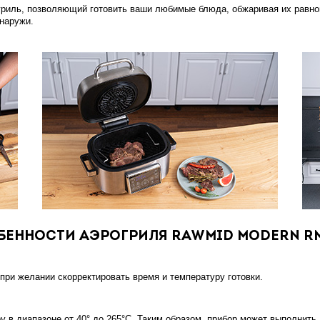
риль, позволяющий готовить ваши любимые блюда, обжаривая их равном
наружи.
бенности аэрогриля RAWMID Modern RM
при желании скорректировать время и температуру готовки.
в диапазоне от 40° до 265°С. Таким образом, прибор может выполнить