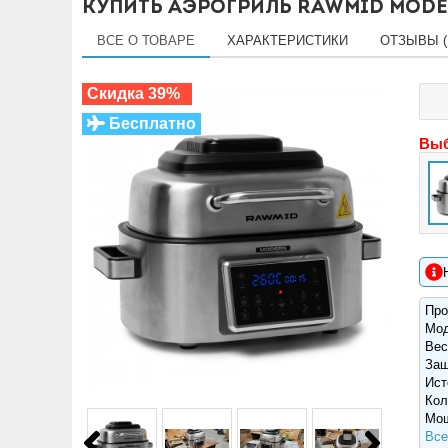
Купить аэрогриль RAWMID Mode
ВСЕ О ТОВАРЕ
ХАРАКТЕРИСТИКИ
ОТЗЫВЫ (
Скидка 39%
Бесплатно
Вы
Про
Мо
Вес
Защ
Ист
Кол
Мощ
Все