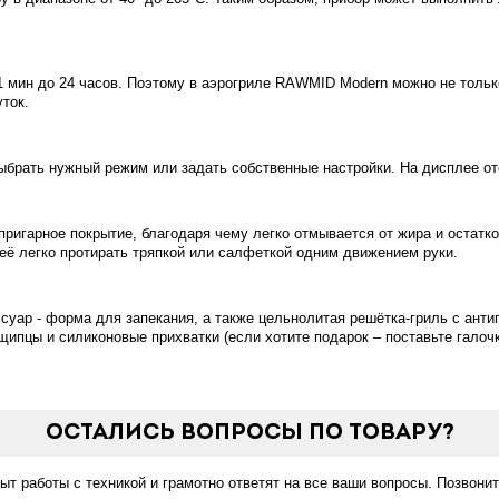
1 мин до 24 часов. Поэтому в аэрогриле RAWMID Modern можно не тольк
ток.
ыбрать нужный режим или задать собственные настройки. На дисплее о
игарное покрытие, благодаря чему легко отмывается от жира и остатко
 её легко протирать тряпкой или салфеткой одним движением руки.
суар - форма для запекания, а также цельнолитая решётка-гриль с анти
ипцы и силиконовые прихватки (если хотите подарок – поставьте галоч
Остались вопросы по товару?
 работы с техникой и грамотно ответят на все ваши вопросы. Позвонит