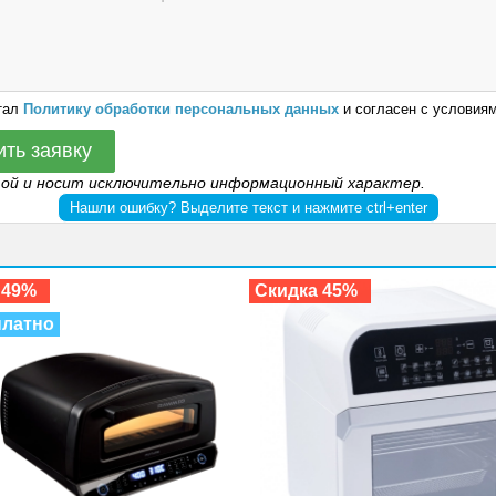
тал
Политику обработки персональных данных
и согласен с условиям
ить заявку
той и носит исключительно информационный характер.
Нашли ошибку? Выделите текст и нажмите ctrl+enter
 49%
Скидка 45%
латно