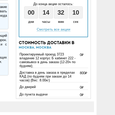
До конца акции осталось:
акие
00
14
32
09
вать
люда
дни
часы
мин
сек
Смотреть все акции
ющий
рон.
Стоимость доставки в
 и с
Москва, Москва
Проектируемый проезд 3723
0₽
ящих
владение 12 корпус Б кабинет 222 -
и.
самовывоз в день заказа (12-20ч по
будням);
Доставка в день заказа в пределах
800₽
КАД (по будням при заказе до 14
часов) (Вес: 8.00кг)
До дверей
0₽
До пункта выдачи
0₽