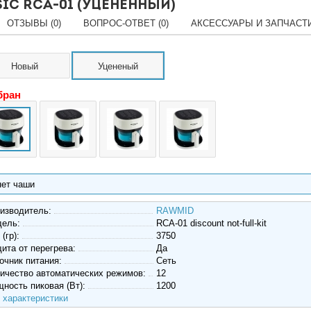
c RCA-01 (уцененный)
ОТЗЫВЫ (0)
ВОПРОС-ОТВЕТ (0)
АКСЕССУАРЫ И ЗАПЧАСТИ 
Новый
Уцененый
бран
нет чаши
изводитель:
RAWMID
дель:
RCA-01 discount not-full-kit
 (гр):
3750
ита от перегрева:
Да
очник питания:
Сеть
ичество автоматических режимов:
12
ность пиковая (Вт):
1200
 характеристики