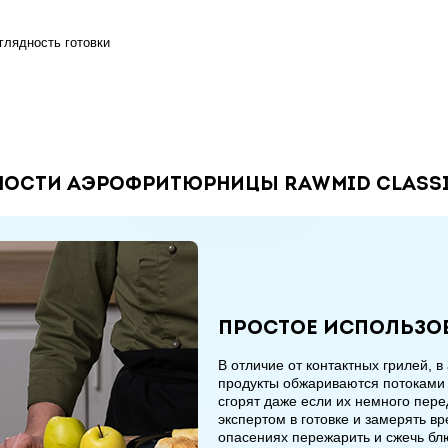
глядность готовки
ости аэрофритюрницы RAWMID Classi
Простое использо
В отличие от контактных грилей,
продукты обжариваются потоками г
сгорят даже если их немного пере
экспертом в готовке и замерять вр
опасениях пережарить и сжечь б