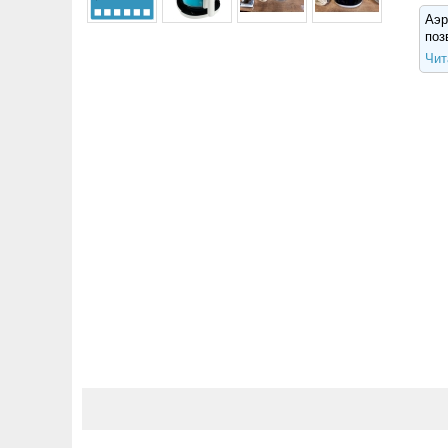
Аэр
поз
Чит