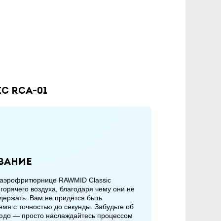
c RCA-01
вание
 в аэрофритюрнице RAWMID Classic
орячего воздуха, благодаря чему они не
держать. Вам не придётся быть
емя с точностью до секунды. Забудьте об
людо — просто наслаждайтесь процессом