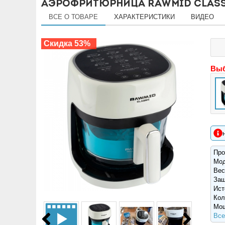
Аэрофритюрница RAWMID Classi
ВСЕ О ТОВАРЕ
ХАРАКТЕРИСТИКИ
ВИДЕО
Скидка 53%
Вы
Про
Мо
Вес
Защ
Ист
Кол
Мощ
Все