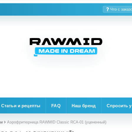
Что с заказ
Статьи и рецепты
FAQ
Наш бренд
Спросить у
чи
Аэрофритюрница RAWMID Classic RCA-01 (уцененный)