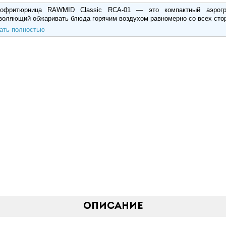
офритюрница RAWMID Classic RCA-01 — это компактный аэрогр
воляющий обжаривать блюда горячим воздухом равномерно со всех сто
ать полностью
Описание