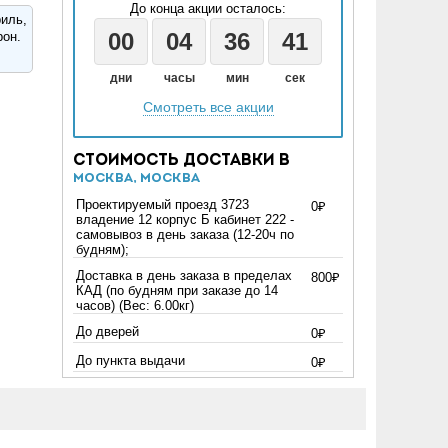
До конца акции осталось:
иль,
00
04
36
40
рон.
дни
часы
мин
сек
Смотреть все акции
Стоимость доставки в
Москва, Москва
Проектируемый проезд 3723
0₽
владение 12 корпус Б кабинет 222 -
самовывоз в день заказа (12-20ч по
будням);
Доставка в день заказа в пределах
800₽
КАД (по будням при заказе до 14
часов) (Вес: 6.00кг)
До дверей
0₽
До пункта выдачи
0₽