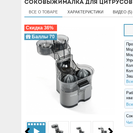
Соковыжималка для цитрусовы
ВСЕ О ТОВАРЕ
ХАРАКТЕРИСТИКИ
ВИДЕО (5)
Скидка 36%
Баллы 70
Про
Мо
Мощ
Упр
Кол
Кол
Защ
Все
Раб
хва
Все
Сок
Чит