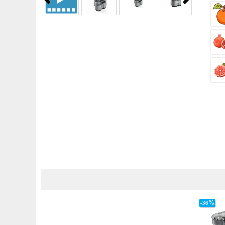
%
-36