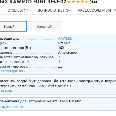
х RAWMID Mini RMJ-02
(4.6)
ОТЗЫВЫ (44)
ВОПРОС-ОТВЕТ (6)
АКСЕССУАРЫ И ЗАПЧА
Новый
Уцененый
изводитель:
RAWMID
дель:
RMJ-02
ность пиковая (Вт):
100
авление:
Аналоговое
ичество автоматических режимов:
1
ичество скоростей:
1
ита от перегрева:
Да
 характеристики
отает как зверь! Муж доволен. До того брали электрическую недоро
тило всего на полгода, посмотрим в деле эту.
 отзывы
овыжималка для цитрусовых RAWMID Mini RMJ-02
ать полностью