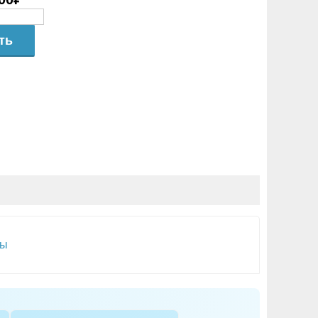
ть
ты