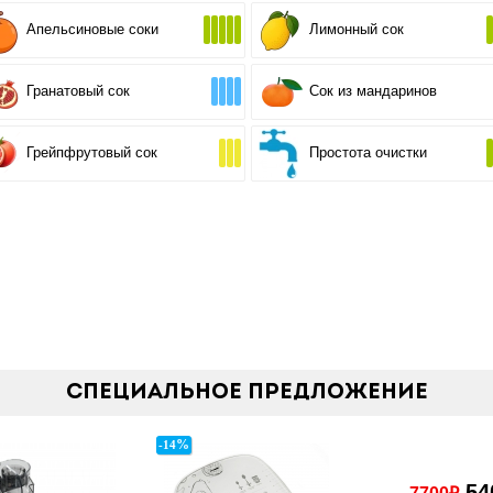
Апельсиновые соки
Лимонный сок
Гранатовый сок
Сок из мандаринов
Грейпфрутовый сок
Простота очистки
Специальное предложение
%
-14
54