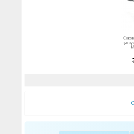
Соко
цитру
M
О