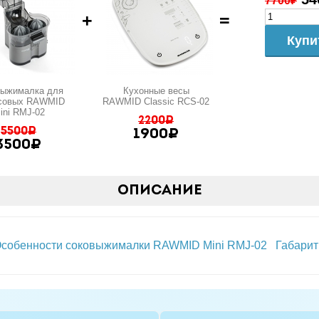
7700₽
+
=
Купи
выжималка для
Кухонные весы
совых RAWMID
RAWMID Classic RCS-02
ini RMJ-02
2200₽
5500₽
1900₽
3500₽
Описание
собенности соковыжималки RAWMID Mini RMJ-02
Габари