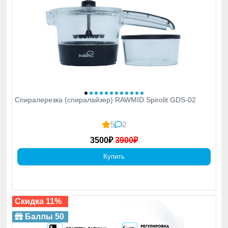
Спиралерезка (спиралайзер) RAWMID Spirolit GDS-02
5
2
Дегидраторы
3500₽
3900₽
Бережно сушат продукты, сохраняя до 97%
витаминов и энзимов. Спроектированы так,
Купить
чтобы всё сушилось равномерно. Сыроедам
важна точность температурного режима. У нас
она на высоте.
Скидка 11%
Баллы 50