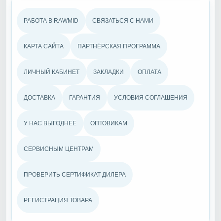
РАБОТА В RAWMID
СВЯЗАТЬСЯ С НАМИ
КАРТА САЙТА
ПАРТНЁРСКАЯ ПРОГРАММА
ЛИЧНЫЙ КАБИНЕТ
ЗАКЛАДКИ
ОПЛАТА
ДОСТАВКА
ГАРАНТИЯ
УСЛОВИЯ СОГЛАШЕНИЯ
У НАС ВЫГОДНЕЕ
ОПТОВИКАМ
СЕРВИСНЫМ ЦЕНТРАМ
Озонаторы
ПРОВЕРИТЬ СЕРТИФИКАТ ДИЛЕРА
Очищают и обеззараживают воздух, воду,
холодильники, продукты питания, детские
игрушки и личные вещи. Борются с бактериями,
РЕГИСТРАЦИЯ ТОВАРА
вирусами, плесенью, грибком и насекомыми.
Устраняют неприятные запахи. Наполняют