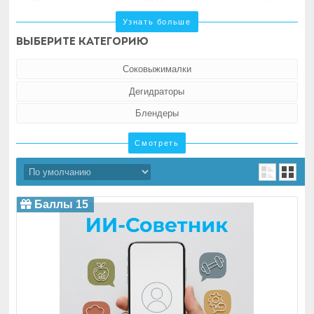
Производим технику с 2012 года, начали с первой
в России соковыжималки для сыроедов. Сейчас
Узнать больше
в ассортименте около 40 товаров для здорового
образа жизни. Уже осчастливили более 150 000
Выберите категорию
пользователей
Соковыжималки
Дегидраторы
Блендеры
Миссия
Смотреть
Здоровое питание может быть простым, вкусным,
многогранным и доступным каждому.
Наша миссия — популяризировать здоровый
образ жизни через культуру питания
Баллы 15
Уникальность
Нам важно, чтобы человек, приобретая нашу
технику, полноценно её использовал долгие годы.
Поэтому мы производим качественную бытовую