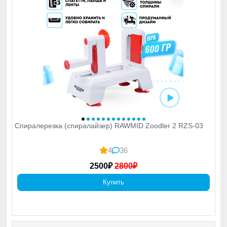
Спиралерезка (спиралайзер) RAWMID Zoodler 2 RZS-03
4
36
2500₽
2800₽
Купить
Блендеры
Переносные и стационарные. Беспроводные и
проводные. Моторы мощностью до 4 л. с. (2900