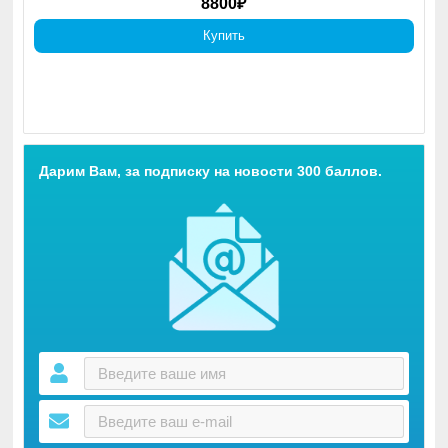
8800₽
Купить
Дарим Вам, за подписку на новости 300 баллов.
Аэрофритюрницы
Что будет, если объединить аэрогриль, духовку,
дегидратор и шашлычницу? Аэрофритюрница
RAWMID Modern, вот что. Готовит всё до
сочности и румяности без капли масла. Но если
очень хочется, можно и с ним.