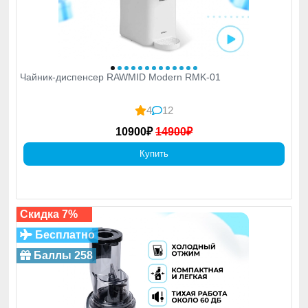
Чайник-диспенсер RAWMID Modern RMK-01
4
12
10900₽
14900₽
Вакууматоры
Купить
Как обмануть время и сохранить молодость? С
помощью вакууматора. Внимание: работает
только с продуктами. Зато как! Продлевает срок
хранения в 2–5 раз. Даже у орехового молока.
Даже у охлаждённой рыбы. Да, мы проверяли.
Скидка 7%
Бесплатно
Баллы 258