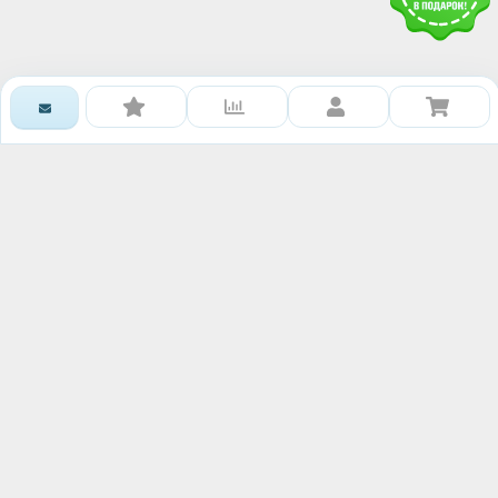
Получить доступ к базе
знаний RAWMID
Каждому гостю и партнёру нашей дружной
команды мы дарим книгу рецептов и гайдов от
сообщества RAWMID
Ваше имя:
Номер телефона:
Ваш email: