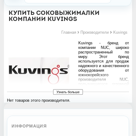
Купить соковыжималки
компании Kuvings
Главная
Производители
Kuvings
Kuvings - бренд от
компании NUC, широко
распространенный по
миру. Этот бренд
используется для продаж
надежного и качественного
оборудования от
южнокорейского
производителя NUC,
пользующегося огромной
популярностью во всем
Узнать больше
мире.
Нет товаров этого производителя.
Kuvings - современная
техника для вашей кухни,
отличающаяся качественными деталями и длительным
периодом эксплуатации. Имея высокие стандарты качества,
продукция пользуется большой популярностью во всем мире.
ИНФОРМАЦИЯ
Компания производит соковыжималки, блендеры и йогуртницы.
Товары прекрасно подойдут как для домашнего, так и для
коммерческого использования.