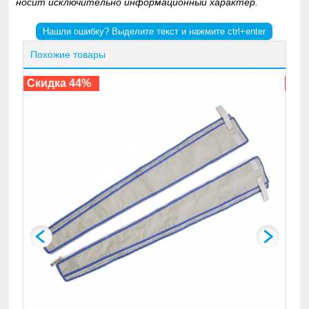
носит исключительно информационный характер.
Нашли ошибку? Выделите текст и нажмите ctrl+enter
Похожие товары
По
Скидка 44%
Ски