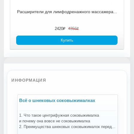
..
Расширители для лимфодренажного массажера...
2420₽
4356₽
Купить
ИНФОРМАЦИЯ
Всё о шнековых соковыжималках
В
1. Что такое центрифужная соковыжималка
Н
и почему она вовсе не соковыжималка
-
2. Преимущества шнековых соковыжималок перед...
ко