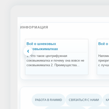
ИНФОРМАЦИЯ
Всё о шнековых
Всё о
соковыжималках
‹
1. Что такое центрифужная
Напоми
соковыжималка и почему она вовсе не
приори
соковыжималка 2. Преимущества...
с лучше
РАБОТА В RAWMID
СВЯЗАТЬСЯ С НАМИ
К