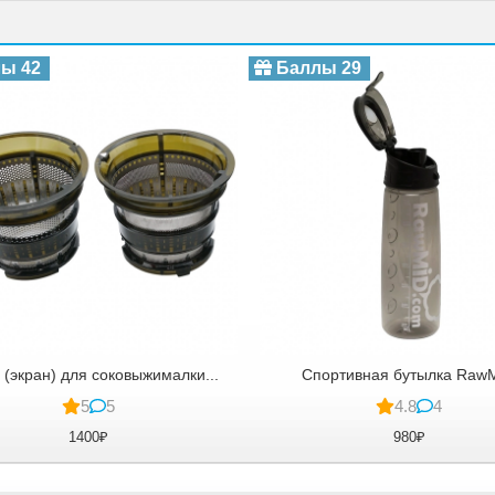
ы 42
Баллы 29
 (экран) для соковыжималки...
Спортивная бутылка Raw
5
5
4.8
4
1400₽
980₽