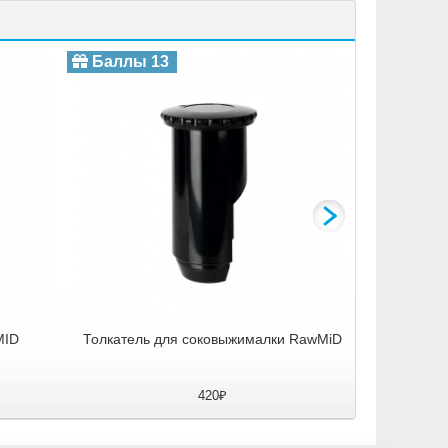
Силиконовая
Баллы 13
Баллы 
MID
Толкатель для соковыжималки RawMiD
420₽