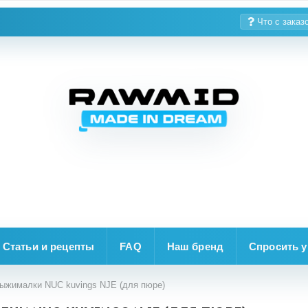
Что с заказ
Статьи и рецепты
FAQ
Наш бренд
Спросить у
ыжималки NUC kuvings NJE (для пюре)