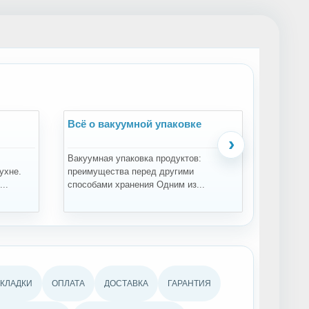
Всё о вакуумной упаковке
Всё о 
›
Вакуумная упаковка продуктов:
Зачем пр
ухне.
преимущества перед другими
проращи
..
способами хранения Одним из...
проращив
АКЛАДКИ
ОПЛАТА
ДОСТАВКА
ГАРАНТИЯ