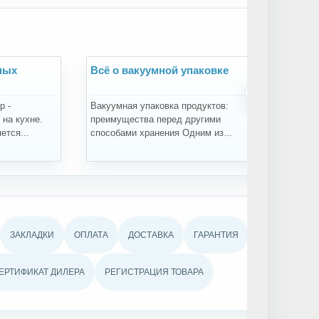
ных
Всё о вакуумной упаковке
Всё
›
р -
Вакуумная упаковка продуктов:
Зач
на кухне.
преимущества перед другими
про
ется...
способами хранения Одним из...
про
ЗАКЛАДКИ
ОПЛАТА
ДОСТАВКА
ГАРАНТИЯ
ЕРТИФИКАТ ДИЛЕРА
РЕГИСТРАЦИЯ ТОВАРА