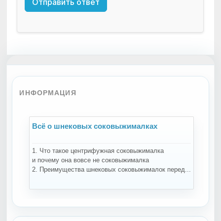
Отправить ответ
ИНФОРМАЦИЯ
Всё о шнековых соковыжималках
В
1. Что такое центрифужная соковыжималка
На
и почему она вовсе не соковыжималка
за
2. Преимущества шнековых соковыжималок перед...
те