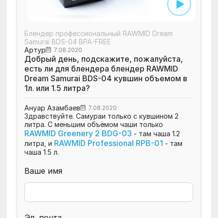
Блендер профессиональный RAWMID Dream
Samurai BDS-04 BPA-FREE
Артур
7.08.2020
Добрый день, подскажите, пожалуйста,
есть ли для блендера блендер RAWMID
Dream Samurai BDS-04 кувшин объемом в
1л. или 1.5 литра?
Ануар Азамбаев
7.08.2020
Здравствуйте. Самураи только с кувшином 2
литра. С меньшим объёмом чаши только
RAWMID Greenery 2 BDG-03
- там чаша 1.2
RAWMID Professional RPB-01
литра, и
- там
чаша 1.5 л.
Ваше имя
Эл. почта