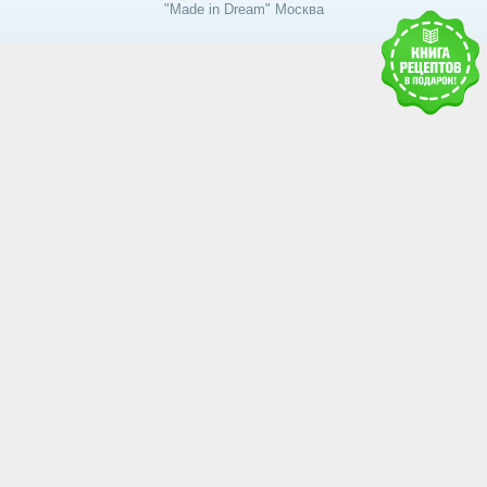
"Made in Dream" Москва
Получить доступ к базе
знаний RAWMID
Каждому гостю и партнёру нашей дружной
команды мы дарим книгу рецептов и гайдов от
сообщества RAWMID
Ваше имя:
Номер телефона: