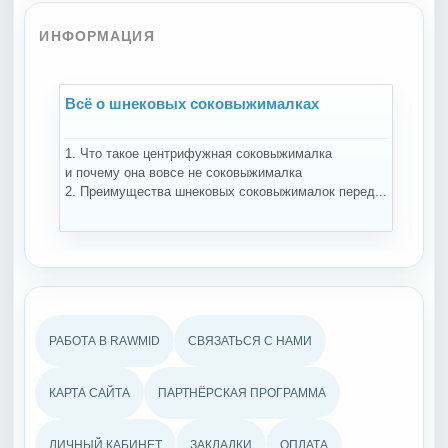
ИНФОРМАЦИЯ
Всё о шнековых соковыжималках
В
1. Что такое центрифужная соковыжималка
На
и почему она вовсе не соковыжималка
за
2. Преимущества шнековых соковыжималок перед...
те
РАБОТА В RAWMID
СВЯЗАТЬСЯ С НАМИ
КАРТА САЙТА
ПАРТНЁРСКАЯ ПРОГРАММА
ЛИЧНЫЙ КАБИНЕТ
ЗАКЛАДКИ
ОПЛАТА