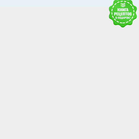
Получить доступ к базе
знаний RAWMID
Каждому гостю и партнёру нашей дружной
команды мы дарим книгу рецептов и гайдов от
сообщества RAWMID
Ваше имя:
Номер телефона: