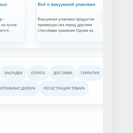
ных
Всё о вакуумной упаковке
Всё
›
р -
Вакуумная упаковка продуктов:
Зач
на кухне.
преимущества перед другими
про
ется...
способами хранения Одним из...
про
ЗАКЛАДКИ
ОПЛАТА
ДОСТАВКА
ГАРАНТИЯ
ЕРТИФИКАТ ДИЛЕРА
РЕГИСТРАЦИЯ ТОВАРА