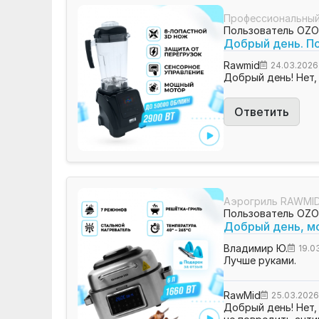
Профессиональный
Пользователь OZ
Добрый день. По
Rawmid
24.03.2026
Добрый день! Нет,
Ответить
Аэрогриль RAWMID
Пользователь OZ
Добрый день, м
Владимир Ю.
19.0
Лучше руками.
RawMid
25.03.202
Добрый день! Нет,