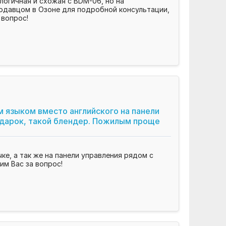
огичная и схожая с BDM-06, но на
родавцом в Озоне для подробной консультации,
вопрос!
 языком вместо английского на панели
подарок, такой блендер. Пожилым проще
е, а так же на панели управления рядом с
м Вас за вопрос!