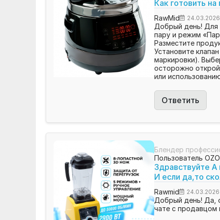
Как готовить на
RawMid
24.03.202
Добрый день! Для 
пару и режим «Пар
Разместите продук
Установите клапан
маркировки). Выбе
осторожно откройт
или использовани
Ответить
Блендер професси
Пользователь OZ
Здравствуйте А 
И если да,то ск
Rawmid
24.03.2026
Добрый день! Да, 
чате с продавцом 