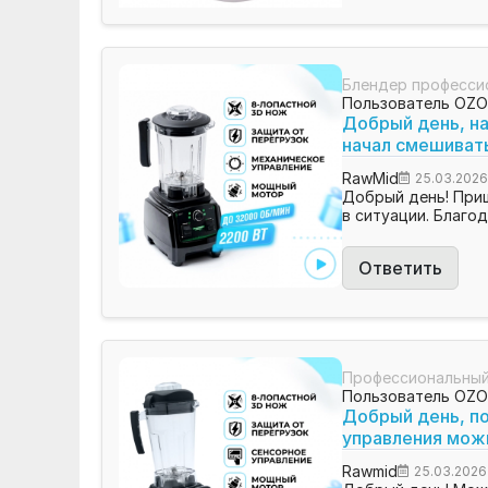
Блендер професси
Пользователь OZ
Добрый день, на
начал смешивать
RawMid
25.03.202
Добрый день! Приш
в ситуации. Благод
Ответить
Профессиональный
Пользователь OZ
Добрый день, по
управления можн
Rawmid
25.03.2026