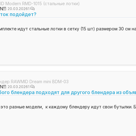
D Modern RMD-1015 (стальные лотки)
ON
20.03.2026
1
еток подойдет?
6
плекте идут стальные лотки в сетку (15 шт) размером 30 см на
ндер RAWMID Dream mini BDM-03
ON
20.03.2026
1
бого блендера подходят для другого блендера из объя
 это разные модели, к каждому блендеру идут свои бутылки. Б