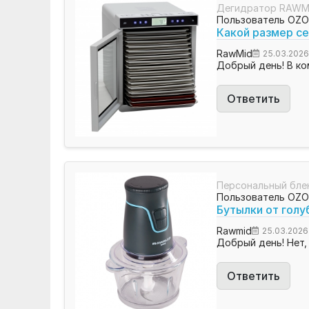
Дегидратор RAWMI
Пользователь OZ
Какой размер с
RawMid
25.03.202
Добрый день! В ком
Ответить
Персональный бле
Пользователь OZ
Бутылки от голу
Rawmid
25.03.2026
Добрый день! Нет,
Ответить