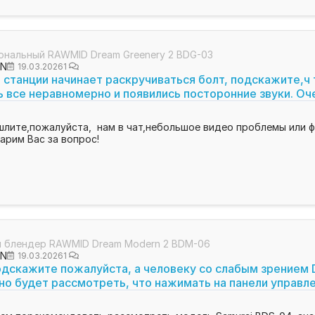
ональный RAWMID Dream Greenery 2 BDG-03
ON
19.03.2026
1
 станции начинает раскручиваться болт, подскажите,ч
 все неравномерно и появились посторонние звуки. Оч
6
лите,пожалуйста, нам в чат,небольшое видео проблемы или ф
арим Вас за вопрос!
 блендер RAWMID Dream Modern 2 BDM-06
ON
19.03.2026
1
дскажите пожалуйста, а человеку со слабым зрением D
о будет рассмотреть, что нажимать на панели управл