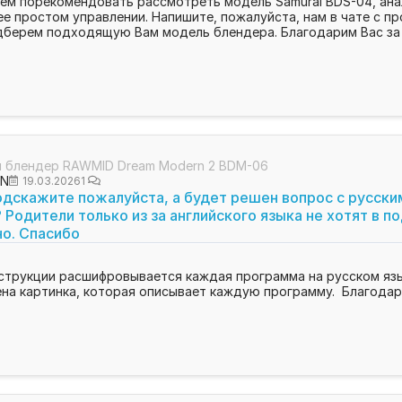
м порекомендовать рассмотреть модель Samurai BDS-04, анал
е простом управлении. Напишите, пожалуйста, нам в чате с п
дберем подходящую Вам модель блендера. Благодарим Вас за 
 блендер RAWMID Dream Modern 2 BDM-06
ON
19.03.2026
1
дскажите пожалуйста, а будет решен вопрос с русским
 Родители только из за английского языка не хотят в 
но. Спасибо
струкции расшифровывается каждая программа на русском язык
а картинка, которая описывает каждую программу. Благодари