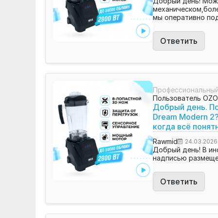
Добрый день! Може
механическом,боле
мы оперативно по
Ответить
Профессиональный
Пользователь OZ
Добрый день. По
Dream Modern 2?
когда всё понят
Rawmid
24.03.2026
Добрый день! В ин
надписью размещен
Ответить