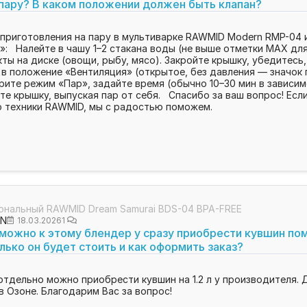
 пару? В каком положении должен быть клапан?
6
приготовления на пару в мультиварке RAWMID Modern RMP-04 и
»: Налейте в чашу 1–2 стакана воды (не выше отметки MAX для
ты на диске (овощи, рыбу, мясо). Закройте крышку, убедитесь,
 в положение «Вентиляция» (открытое, без давления — значок 
рите режим «Пар», задайте время (обычно 10–30 мин в зависим
е крышку, выпуская пар от себя. Спасибо за ваш вопрос! Ес
ю техники RAWMID, мы с радостью поможем.
ональный RAWMID Dream Samurai BDS-04 BPA-FREE
ON
18.03.2026
1
можно к этому блендер у сразу приобрести кувшин пом
олько он будет стоить и как оформить заказ?
отдельно можно приобрести кувшин на 1.2 л у производителя.
в Озоне. Благодарим Вас за вопрос!