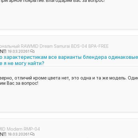
пригарное покрытие. Благодарим Вас за вопрос!
ональный RAWMID Dream Samurai BDS-04 BPA-FREE
ON
19.03.2026
1
о характеристикам все варианты блендера одинаковые, а
е я не могу найти?
верно, отличий кроме цвета нет, это одна и та же модель. Оди
им Вас за вопрос!
ID Modern RMP-04
ON
18.03.2026
1