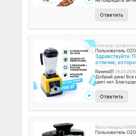
не повредить анти
Ответить
Блендер професси
Пользователь OZ
Здравствуйте. П
отличие, которо
Rawmid
24.03.2026
Добрый день! Все 
цвет нет. Благодар
Ответить
Мультиварка RAWM
Пользователь OZ