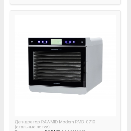
Дегидратор RAWMID Modern RMD-0710
(стальные лотки)