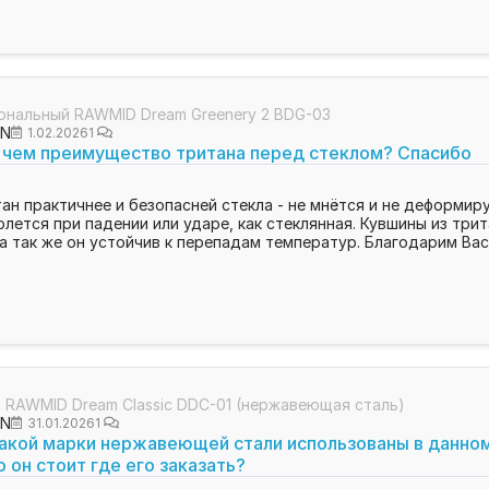
ональный RAWMID Dream Greenery 2 BDG-03
ON
1.02.2026
1
В чем преимущество тритана перед стеклом? Спасибо
ан практичнее и безопасней стекла - не мнётся и не деформиру
олется при падении или ударе, как стеклянная. Кувшины из три
а так же он устойчив к перепадам температур. Благодарим Вас
RAWMID Dream Classic DDC-01 (нержавеющая сталь)
ON
31.01.2026
1
акой марки нержавеющей стали использованы в данном
 он стоит где его заказать?