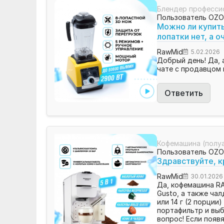
Блендер професси
Пользователь OZ
Можно ли купить
лопатки нет, а о
RawMid
5.02.2026
Добрый день! Да, 
чате с продавцом 
Ответить
Кофемашина (полу
Пользователь OZ
Здравствуйте, к
RawMid
30.01.2026
Да, кофемашина RA
Gusto, а также чал
или 14 г (2 порци
портафильтр и выб
вопрос! Если появ