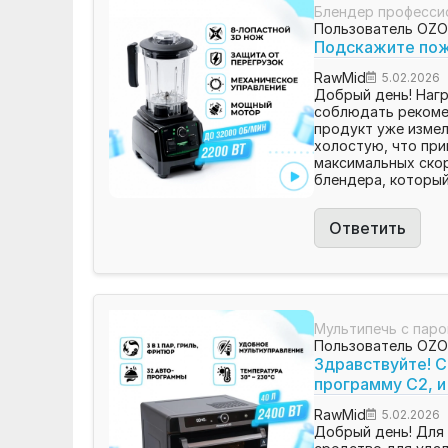
Блендер професси
Пользователь OZ
Подскажите пожа
RawMid
5.02.2026
Добрый день! Нагр
соблюдать рекоме
продукт уже измел
холостую, что при
максимальных скор
блендера, который
Ответить
Мультипечь с паро
Пользователь OZ
Здравствуйте! С
программу С2, и
RawMid
5.02.2026
Добрый день! Для 