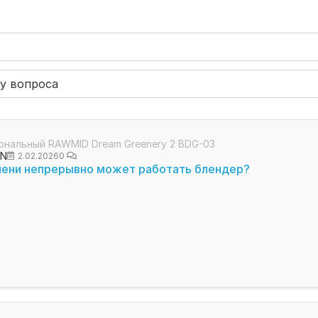
ональный RAWMID Dream Greenery 2 BDG-03
ON
2.02.2026
0
мени непрерывно может работать блендер?