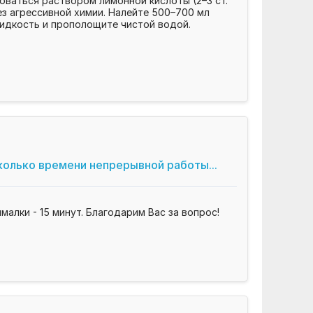
ваться раствором лимонной кислоты (2–3 ст.
ез агрессивной химии. Налейте 500–700 мл
жидкость и прополощите чистой водой.
колько времени непрерывной работы...
лки - 15 минут. Благодарим Вас за вопрос!