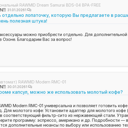
ональный RAWMID Dream Samurai BDS-04 BPA-FREE
ON
31.01.2026
1
 отдельно лопаточку, которую Вы предлагаете в расш
чень полезная штука!
аксессуары можно приобрести отдельно. Для дополнительной 
в Озоне. Благодарим Вас за вопрос!
автомат) RAWMID Modern RMC-01
ON
30.01.2026
1
роме капсул, можно же использовать молотый кофе?
WMID Modern RMC-01 универсальна и позволяет готовить кофе и
д. Для молотого кофе: Установите адаптер для молотого кофе (
и) в соответствующий фильтр-сито из нержавеющей стали. Утра
ерите программу: эспрессо, американо и др. Подробности — в
ятся дополнительные нюансы по выбору или использованию те