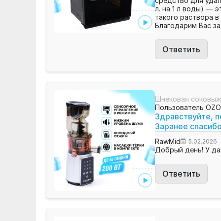
средство для удал
л. на 1 л воды) —
такого раствора в
Благодарим Вас за
Ответить
Шнековая соковыж
Пользователь OZ
Здравствуйте, п
Заранее спасибо
RawMid
5.02.2026
Добрый день! У да
Ответить