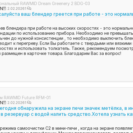
ональный RAWMID Dream Greenery 2 BDG-03
ON
2.02.2026
1
луйста ваш блендер греется при работе - это нормал
ев блендера при работе на высоких скоростях - это нормальн
ндации по использованию прибора. Необходимо не превышать 
ьчен до нужной консистенции , то необходимо выключить бле
водит к перегреву. Если Вы работаете с твердыми или вязким
остях и использовать толкатель. Также, рекомендуем посмот
 размещен в карточке товара. Благодарим Вас за вопрос!
м RAWMID Future RFM-01
ON
2.02.2026
1
егодня обнаружила на экране печи значек метёлка, в и
 в резервуар с водой налить средство.Хотела узнать к
режима самоочистки C2 в мини-печи , когда на экране появляе