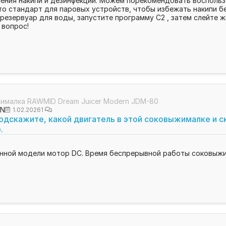
ения накипи и дезинфекции. Можем порекомендовать воспользо
 это стандарт для паровых устройств, чтобы избежать накипи б
 резервуар для воды, запустите программу C2 , затем слейте 
 вопрос!
ималка RAWMID Dream Juicer Modern JDM-80
ON
1.02.2026
1
одскажите, какой двигатель в этой соковыжималке и с
.
нной модели мотор DС. Время беспрерывной работы соковыжима