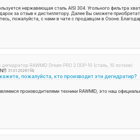
льзуется нержавеющая сталь AISI 304. Угольного фильтра хват
дарок за отзыв к дистиллятору. Далее Вы сможете приобрета
есь, пожалуйста, с нами в чате с продавцом в Озоне. Благода
дегидратор RAWMID Dream PRO 2 DDP-10 (сталь, 10 лотков)
ON
31.01.2026
1
кажите, пожалуйста, кто производит эти дегидратир?
вляемся производителями техники RAWMID, это наш официальны