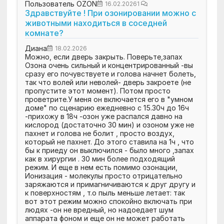
Пользователь OZON
16.02.2026
1
Здравствуйте ! При озонировании можно с
животными находиться в соседней
комнате?
Диана
18.02.2026
Можно, если дверь закрыть. Поверьте,запах
Озона очень сильный и концентрированный -вы
сразу его почувствуете и голова начнет болеть,
так что волей или неволей- дверь закроете (не
пропустите этот момент). Потом просто
проветрите.У меня он включается его в "умном
доме" по сценарию ежедневно с 15.30ч до 16ч
-прихожу в 18ч -озон уже распался давно на
кислород (достаточно 30 мин) и озоном уже не
пахнет и голова не болит , просто воздух,
который не пахнет. До этого ставила на 1ч , что
бы к приеду он выключился - было много ,запах
как в хирургии . 30 мин более подходящий
режим. И еще в нем есть помимо озонации,
Ионизация - молекулы просто отрицательно
заряжаются и примагничиваются к друг другу и
к поверхностям , т.о пыль меньше летает: так
вот этот режим можно спокойно включать при
людях -он не вредный, но надоедает шум
аппарата фоном и еще он не может работать