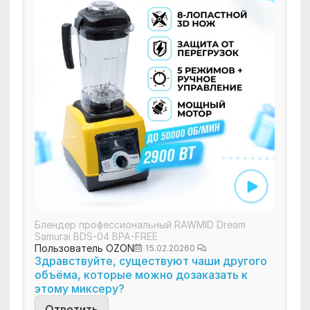
Блендер профессиональный RAWMID Dream
Samurai BDS-04 BPA-FREE
Пользователь OZON
15.02.2026
0
Здравствуйте, существуют чаши другого
объёма, которые можно дозаказать к
этому миксеру?
Ответить