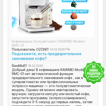
Кофемашина (полуавтомат) RAWMID Modern
RMC-01
Пользователь OZON
14.02.2026
1
Подскажите, есть предварительное
смачивание кофе?
RawMid
18.02.2026
Добрый день! В кофемашине RAWMID Modern
RMC-01 нет автоматической функции
предварительного смачивания кофе , как в
суперавтоматах или профессиональных
эспрессо-машинах — это полуавтоматическая
модель. Однако её можно имитировать
вручную: загрузите капсулу или молотый кофе,
запустите программу (эспрессо/американо),
подождите 3–5 секунд до первых капель, затем
остановите и сразу перезапустите — это