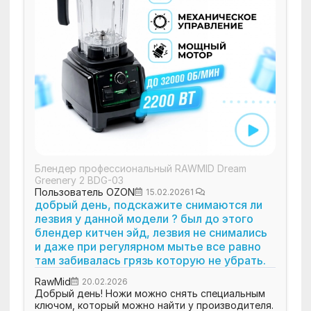
Блендер профессиональный RAWMID Dream
Greenery 2 BDG-03
Пользователь OZON
15.02.2026
1
добрый день, подскажите снимаются ли
лезвия у данной модели ? был до этого
блендер китчен эйд, лезвия не снимались
и даже при регулярном мытье все равно
там забивалась грязь которую не убрать.
RawMid
20.02.2026
Добрый день! Ножи можно снять специальным
ключом, который можно найти у производителя.